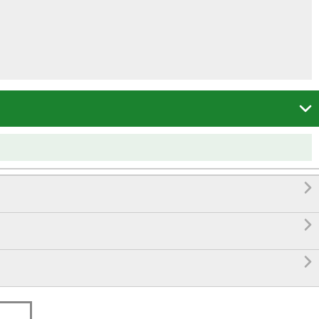



