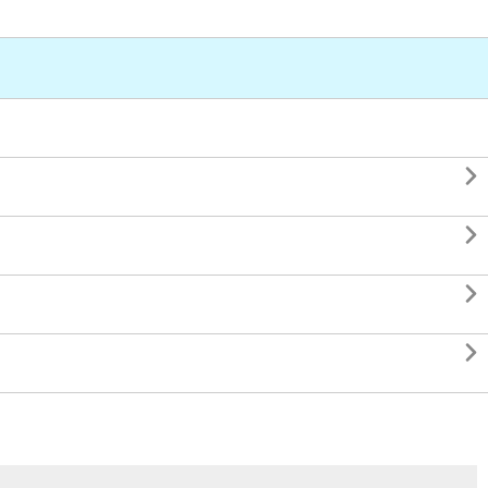



