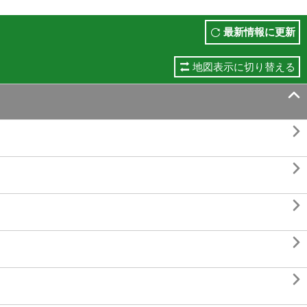
最新情報に更新
地図表示に切り替える





