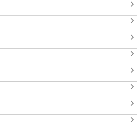







