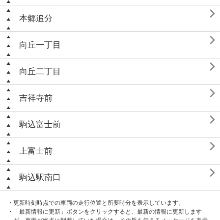

本郷追分

向丘一丁目

向丘二丁目

吉祥寺前

駒込富士前

上富士前

駒込駅南口
・更新時刻時点での車両の走行位置と所要時分を表示しています。
・「最新情報に更新」ボタンをクリックすると、最新の情報に更新します