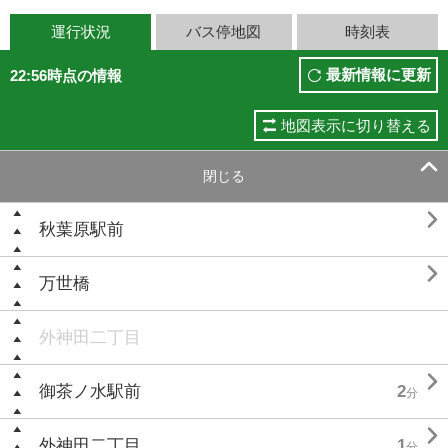
運行状況
バス停地図
時刻表
最新情報に更新
22:56時点の情報
地図表示に切り替える

閉じる

秋葉原駅前

万世橋
外神田二丁目

御茶ノ水駅前
2
分

外神田二丁目
1
分