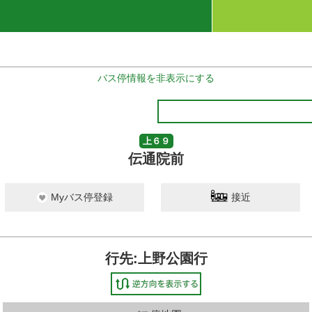
バス停情報を非表示にする
上６９
伝通院前
Myバス停登録
接近
行先:上野公園行