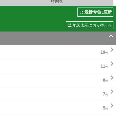
時刻表
最新情報に更新
地図表示に切り替える


19
分

11
分

8
分

7
分

5
分