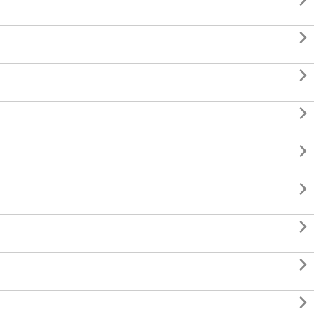








