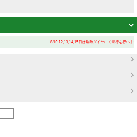

8/10.12,13,14,15日は臨時ダイヤにて運行を行います


