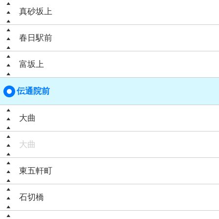
真砂坂上
春日駅前
富坂上
伝通院前
大曲
大曲
東五軒町
石切橋