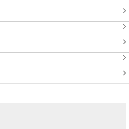




