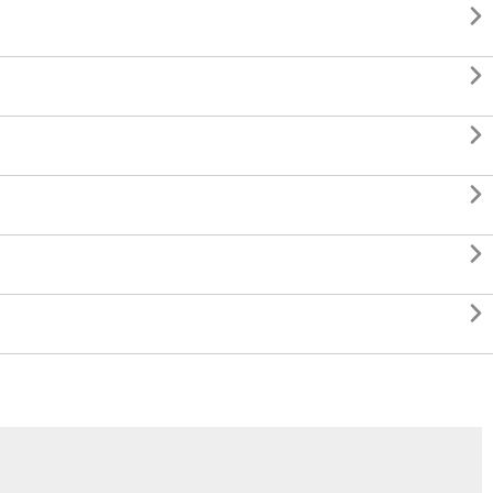





