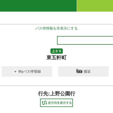
バス停情報を非表示にする
上６９
東五軒町
Myバス停登録
接近
行先:上野公園行