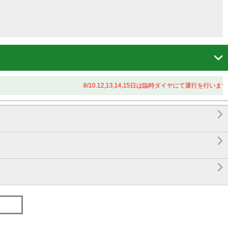

8/10.12,13,14,15日は臨時ダイヤにて運行を行います


