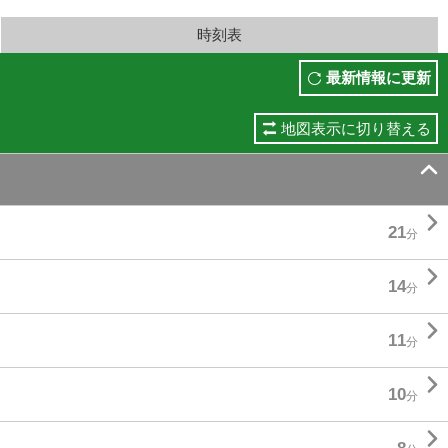
時刻表
最新情報に更新
地図表示に切り替える


21
分

14
分

11
分

10
分
