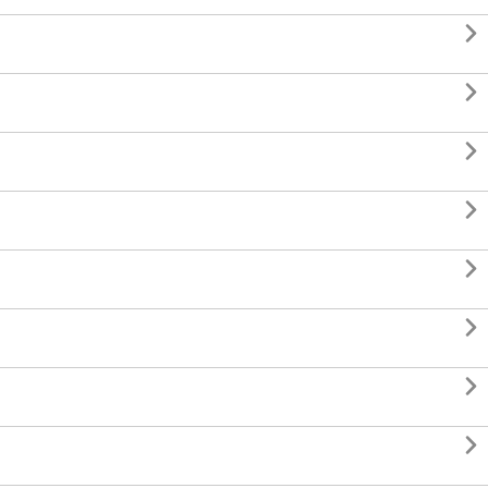







