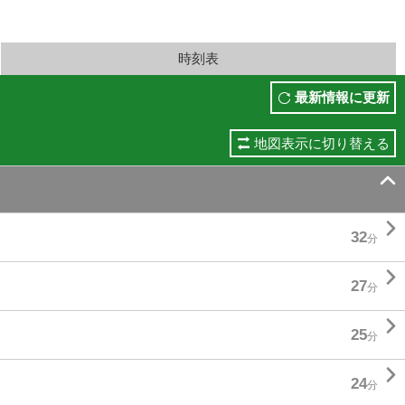
時刻表
最新情報に更新
地図表示に切り替える


32
分

27
分

25
分

24
分