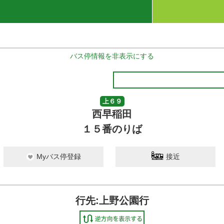
バス停情報を非表示にする
上６９
西早稲田
１５番のりば
Myバス停登録
接近
行先:上野公園行