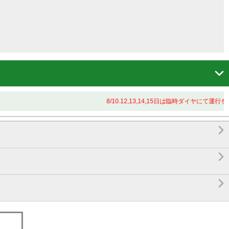

8/10.12,13,14,15日は臨時ダイヤにて運行


