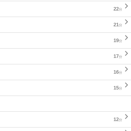

22
分

21
分

19
分

17
分

16
分

15
分

12
分