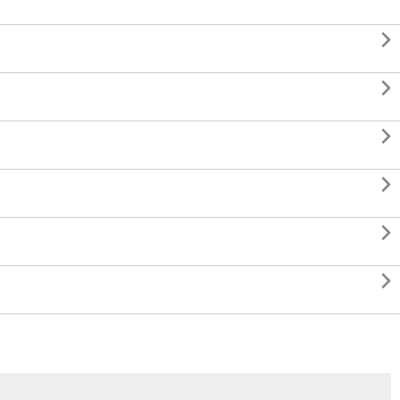





