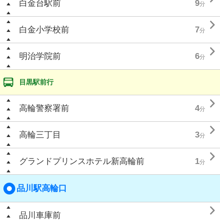
白金台駅前
9
分

白金小学校前
7
分

明治学院前
6
分
目黒駅前行

高輪警察署前
4
分

高輪三丁目
3
分

グランドプリンスホテル新高輪前
1
分
品川駅高輪口

品川車庫前