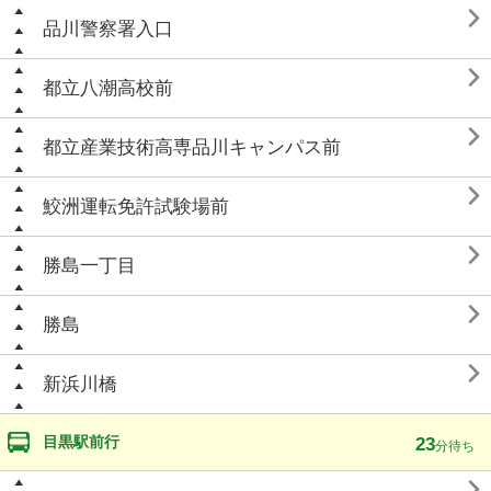

品川警察署入口

都立八潮高校前

都立産業技術高専品川キャンパス前

鮫洲運転免許試験場前

勝島一丁目

勝島

新浜川橋
目黒駅前行
23
分待ち
