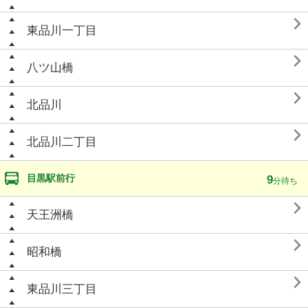

東品川一丁目

八ツ山橋

北品川

北品川二丁目
目黒駅前行
9
分待ち

天王洲橋

昭和橋

東品川三丁目