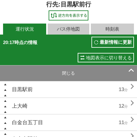
行先:目黒駅前行
運行状況
バス停地図
時刻表
最新情報に更新
20:17時点の情報
地図表示に切り替える

閉じる

目黒駅前
13
分

上大崎
12
分

白金台五丁目
11
分
