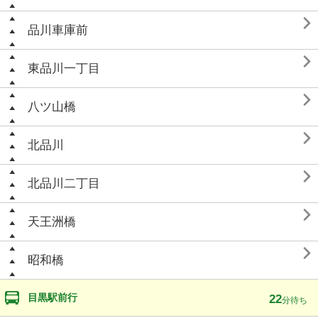

品川車庫前

東品川一丁目

八ツ山橋

北品川

北品川二丁目

天王洲橋

昭和橋
目黒駅前行
22
分待ち