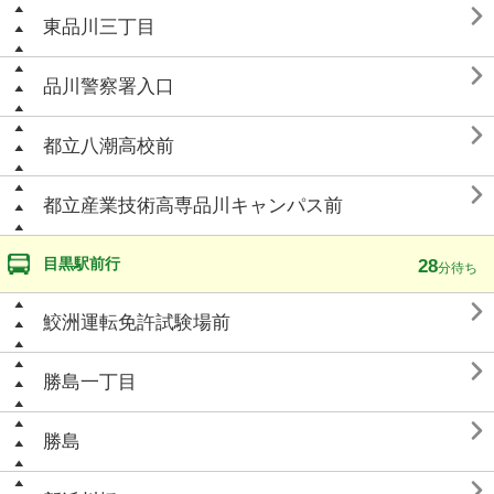

東品川三丁目

品川警察署入口

都立八潮高校前

都立産業技術高専品川キャンパス前
目黒駅前行
28
分待ち

鮫洲運転免許試験場前

勝島一丁目

勝島
