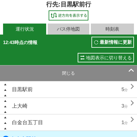
行先:目黒駅前行
運行状況
バス停地図
時刻表
最新情報に更新
12:43時点の情報
地図表示に切り替える

閉じる

目黒駅前
5
分

上大崎
3
分

白金台五丁目
1
分