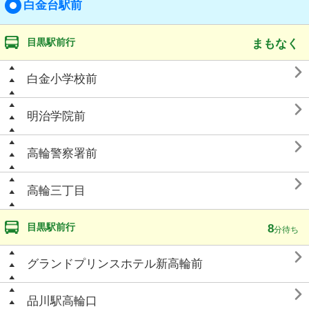
白金台駅前
目黒駅前行
まもなく

白金小学校前

明治学院前

高輪警察署前

高輪三丁目
目黒駅前行
8
分待ち

グランドプリンスホテル新高輪前

品川駅高輪口