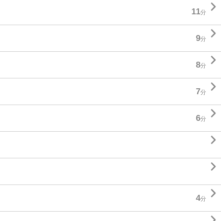

11
分

9
分

8
分

7
分

6
分



4
分
