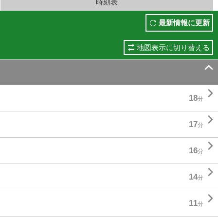
時刻表
最新情報に更新
地図表示に切り替える


18
分

17
分

16
分

14
分

11
分