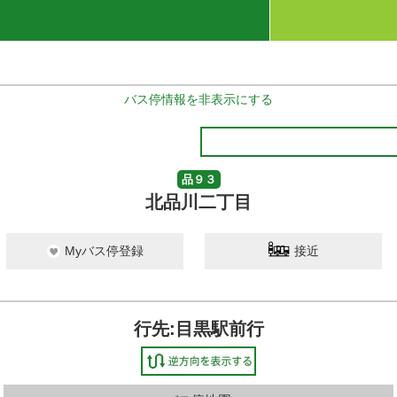
バス停情報を非表示にする
品９３
北品川二丁目
Myバス停登録
接近
行先:目黒駅前行