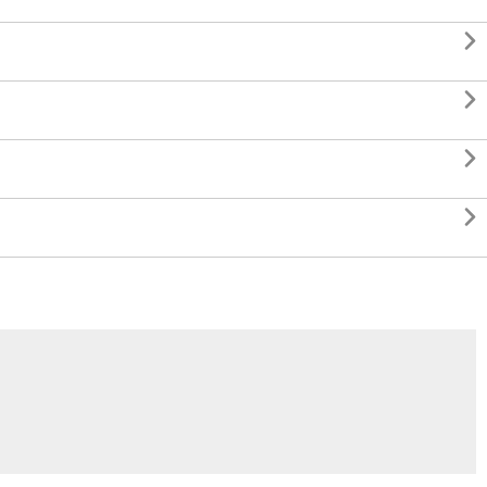



