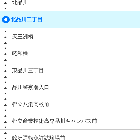
北品川
北品川二丁目
天王洲橋
昭和橋
東品川三丁目
品川警察署入口
都立八潮高校前
都立産業技術高専品川キャンパス前
鮫洲運転免許試験場前