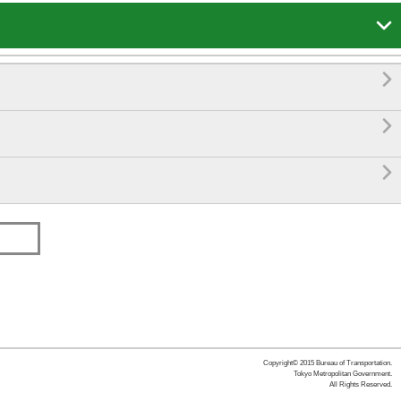




Copyright© 2015 Bureau of Transportation.
Tokyo Metropolitan Government.
All Rights Reserved.