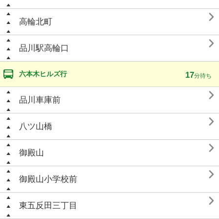

高輪北町

品川駅高輪口
六本木ヒルズ行
17
分待ち

品川車庫前

八ツ山橋

御殿山

御殿山小学校前

東五反田三丁目