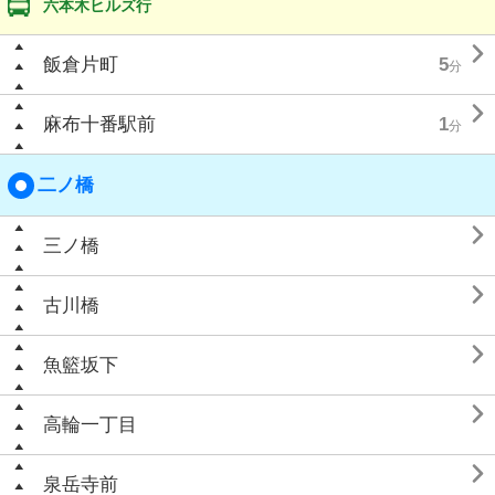
六本木ヒルズ行

飯倉片町
5
分

麻布十番駅前
1
分
二ノ橋

三ノ橋

古川橋

魚籃坂下

高輪一丁目

泉岳寺前