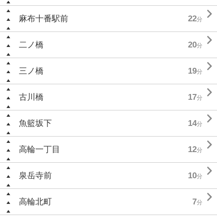

麻布十番駅前
22
分

二ノ橋
20
分

三ノ橋
19
分

古川橋
17
分

魚籃坂下
14
分

高輪一丁目
12
分

泉岳寺前
10
分

高輪北町
7
分