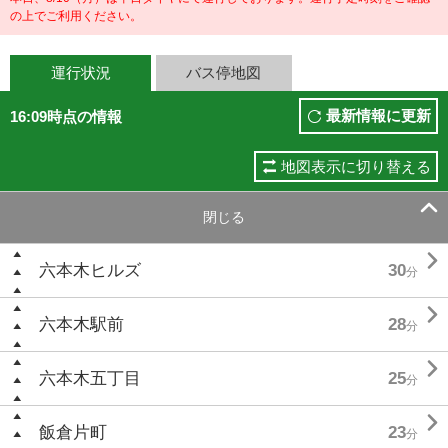
の上でご利用ください。
運行状況
バス停地図
最新情報に更新
16:09時点の情報
地図表示に切り替える

閉じる

六本木ヒルズ
30
分

六本木駅前
28
分

六本木五丁目
25
分

飯倉片町
23
分