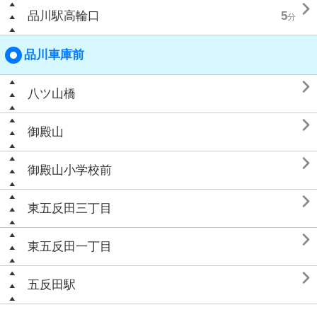

品川駅高輪口
5
分
品川車庫前

八ツ山橋

御殿山

御殿山小学校前

東五反田三丁目

東五反田一丁目

五反田駅