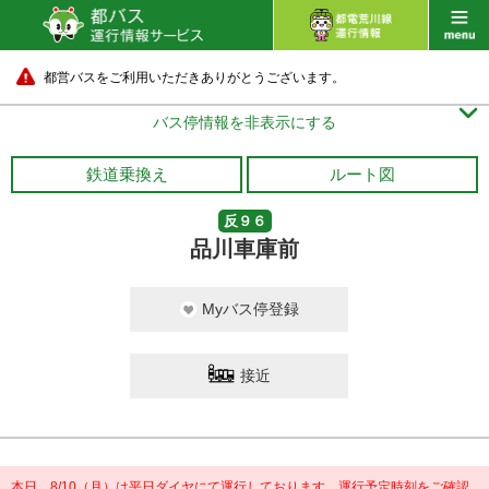
都営バスをご利用いただきありがとうございます。

バス停情報を非表示にする
鉄道乗換え
ルート図
反９６
品川車庫前
Myバス停登録
接近
本日、8/10（月）は平日ダイヤにて運行しております。運行予定時刻をご確認