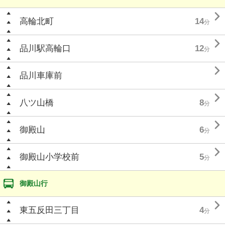

高輪北町
14
分

品川駅高輪口
12
分

品川車庫前

八ツ山橋
8
分

御殿山
6
分

御殿山小学校前
5
分
御殿山行

東五反田三丁目
4
分