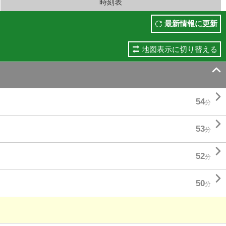
時刻表
最新情報に更新
地図表示に切り替える


54
分

53
分

52
分

50
分