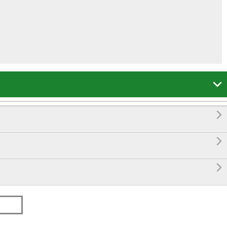



