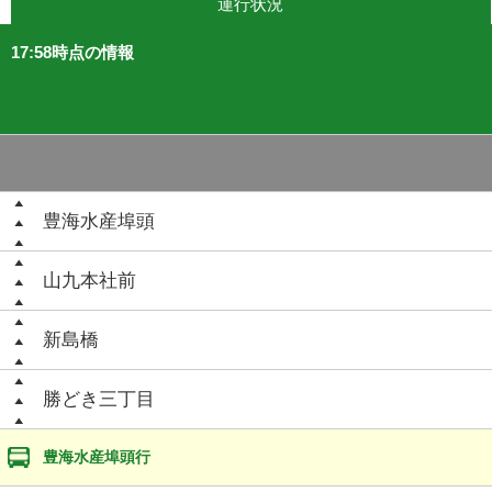
運行状況
17:58時点の情報
豊海水産埠頭
山九本社前
新島橋
勝どき三丁目
豊海水産埠頭行