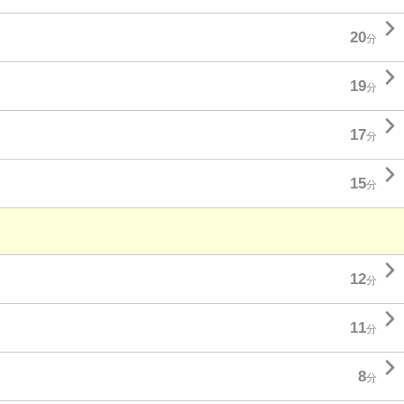

20
分

19
分

17
分

15
分

12
分

11
分

8
分