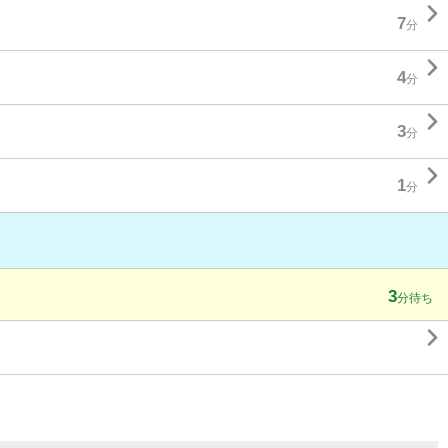

7
分

4
分

3
分

1
分
3
分待ち
