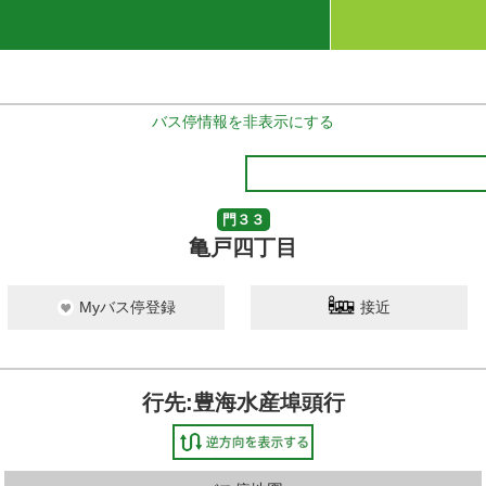
バス停情報を非表示にする
門３３
亀戸四丁目
Myバス停登録
接近
行先:豊海水産埠頭行