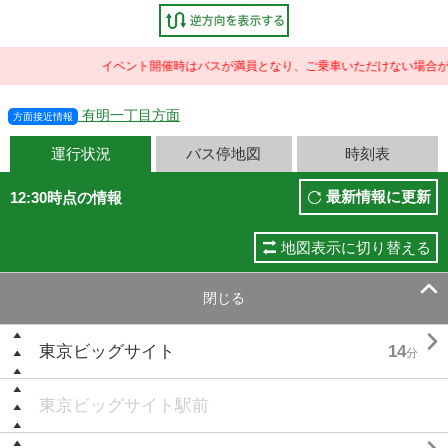
イベント開催時はバスが満員となり、ご乗車いただけない場合がご
有明一丁目方面
方面接近情報
運行状況
バス停地図
時刻表
最新情報に更新
12:30時点の情報
地図表示に切り替える

閉じる

東京ビッグサイト
14
分
東京ビッグサイト駅前