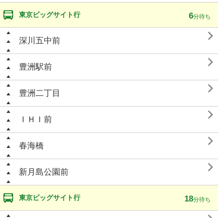
東京ビッグサイト行
6
分待ち

深川五中前

豊洲駅前

豊洲二丁目

ＩＨＩ前

春海橋

新月島公園前
東京ビッグサイト行
18
分待ち