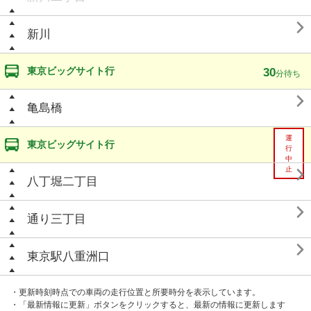

新川
東京ビッグサイト行
30
分待ち

亀島橋
運
東京ビッグサイト行
行
中

止
八丁堀二丁目

通り三丁目

東京駅八重洲口
・更新時刻時点での車両の走行位置と所要時分を表示しています。
・「最新情報に更新」ボタンをクリックすると、最新の情報に更新します