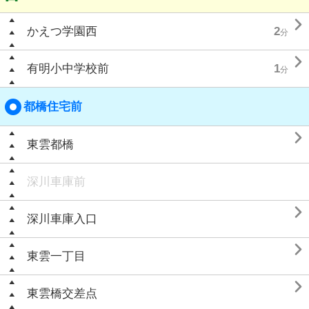

かえつ学園西
2
分

有明小中学校前
1
分
都橋住宅前

東雲都橋
深川車庫前

深川車庫入口

東雲一丁目

東雲橋交差点