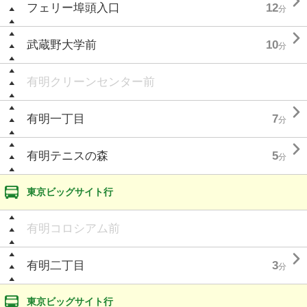

フェリー埠頭入口
12
分

武蔵野大学前
10
分
有明クリーンセンター前

有明一丁目
7
分

有明テニスの森
5
分
東京ビッグサイト行
有明コロシアム前

有明二丁目
3
分
東京ビッグサイト行