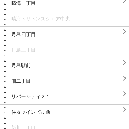

晴海一丁目
晴海トリトンスクエア中央

月島四丁目
月島三丁目

月島駅前

佃二丁目

リバーシティ２１

住友ツインビル前
新川二丁目