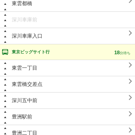

東雲都橋
深川車庫前

深川車庫入口
東京ビッグサイト行
18
分待ち

東雲一丁目

東雲橋交差点

深川五中前

豊洲駅前

豊洲二丁目