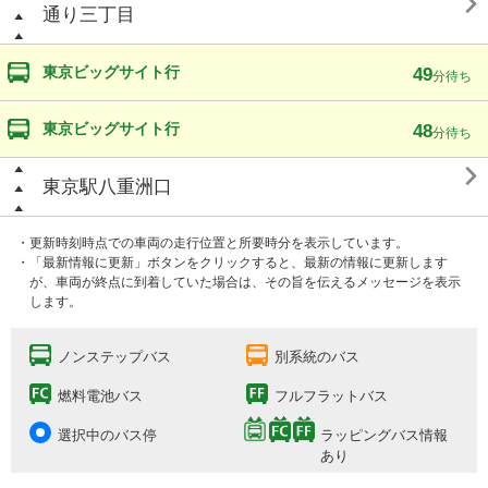

通り三丁目
東京ビッグサイト行
49
分待ち
東京ビッグサイト行
48
分待ち

東京駅八重洲口
・更新時刻時点での車両の走行位置と所要時分を表示しています。
・「最新情報に更新」ボタンをクリックすると、最新の情報に更新します
が、車両が終点に到着していた場合は、その旨を伝えるメッセージを表示
します。
ノンステップバス
別系統のバス
燃料電池バス
フルフラットバス
選択中のバス停
ラッピングバス情報
あり