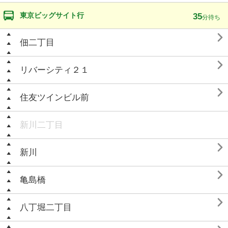
東京ビッグサイト行
35
分待ち

佃二丁目

リバーシティ２１

住友ツインビル前
新川二丁目

新川

亀島橋

八丁堀二丁目