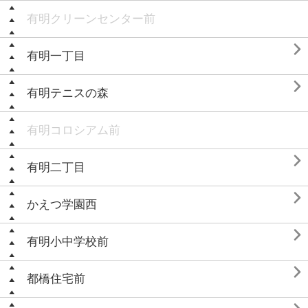
有明クリーンセンター前

有明一丁目

有明テニスの森
有明コロシアム前

有明二丁目

かえつ学園西

有明小中学校前

都橋住宅前