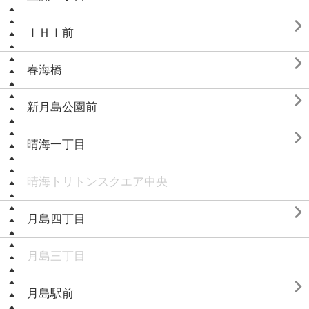

ＩＨＩ前

春海橋

新月島公園前

晴海一丁目
晴海トリトンスクエア中央

月島四丁目
月島三丁目

月島駅前