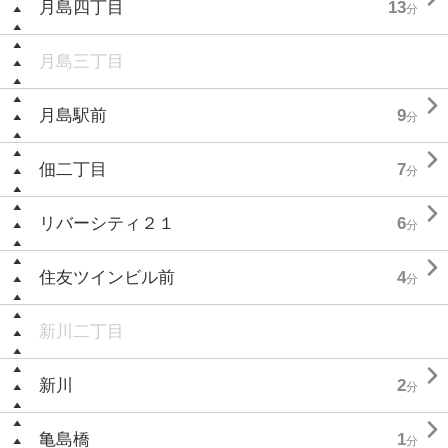
月島四丁目
13
分
月島三丁目

月島駅前
9
分

佃二丁目
7
分

リバーシティ２１
6
分

住友ツインビル前
4
分
新川二丁目

新川
2
分

亀島橋
1
分