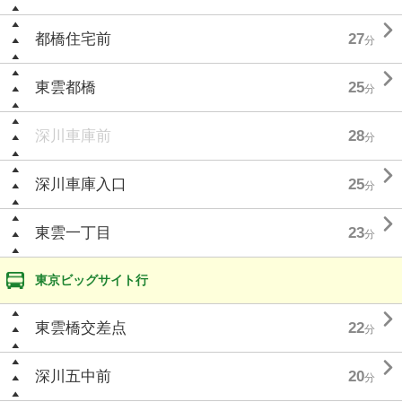

都橋住宅前
27
分

東雲都橋
25
分
深川車庫前
28
分

深川車庫入口
25
分

東雲一丁目
23
分
東京ビッグサイト行

東雲橋交差点
22
分

深川五中前
20
分