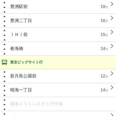

豊洲駅前
19
分

豊洲二丁目
16
分

ＩＨＩ前
15
分

春海橋
14
分
東京ビッグサイト行

新月島公園前
12
分

晴海一丁目
14
分
晴海トリトンスクエア中央
