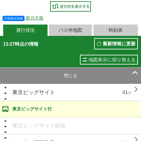
新川方面
方面接近情報
運行状況
バス停地図
時刻表
最新情報に更新
13:27時点の情報
地図表示に切り替える

閉じる

東京ビッグサイト
41
分
東京ビッグサイト行
東京ビッグサイト駅前
