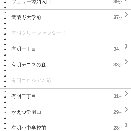
フェリー埠頭入口
39
分

武蔵野大学前
37
分
有明クリーンセンター前

有明一丁目
34
分

有明テニスの森
33
分
有明コロシアム前

有明二丁目
31
分

かえつ学園西
29
分

有明小中学校前
28
分