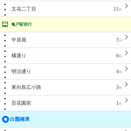

文花二丁目
11
分
亀戸駅前行

中居堀
7
分

橘通り
6
分

明治通り
4
分

東向島広小路
3
分

百花園前
1
分
白鬚橋東