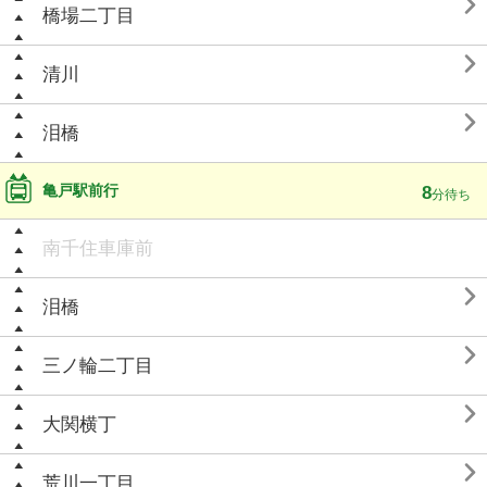

橋場二丁目

清川

泪橋
亀戸駅前行
8
分待ち
南千住車庫前

泪橋

三ノ輪二丁目

大関横丁

荒川一丁目