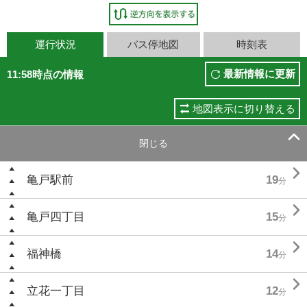
運行状況
バス停地図
時刻表
最新情報に更新
11:58時点の情報
地図表示に切り替える

閉じる

亀戸駅前
19
分

亀戸四丁目
15
分

福神橋
14
分

立花一丁目
12
分