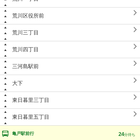

荒川区役所前

荒川三丁目

荒川四丁目

三河島駅前

大下

東日暮里三丁目

東日暮里五丁目
亀戸駅前行
24
分待ち