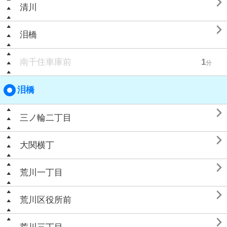

清川

泪橋
南千住車庫前
1
分
泪橋

三ノ輪二丁目

大関横丁

荒川一丁目

荒川区役所前
