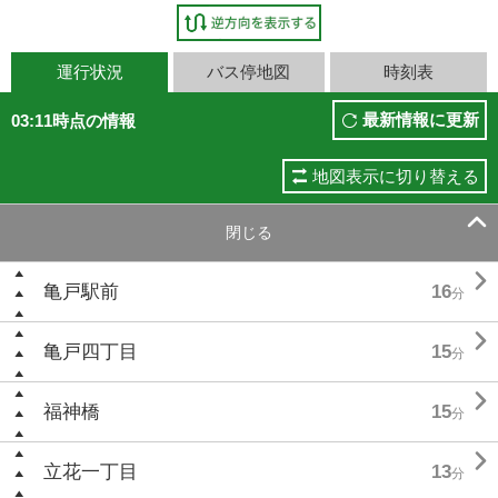
運行状況
バス停地図
時刻表
最新情報に更新
03:11時点の情報
地図表示に切り替える

閉じる

亀戸駅前
16
分

亀戸四丁目
15
分

福神橋
15
分

立花一丁目
13
分