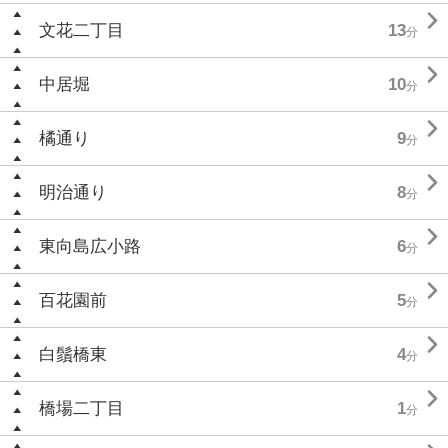

文花二丁目
13
分

中居堀
10
分

橘通り
9
分

明治通り
8
分

東向島広小路
6
分

百花園前
5
分

白鬚橋東
4
分

橋場二丁目
1
分