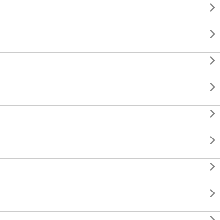







