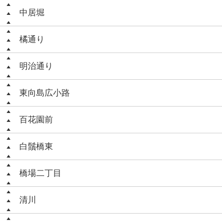
中居堀
橘通り
明治通り
東向島広小路
百花園前
白鬚橋東
橋場二丁目
清川