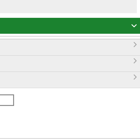



