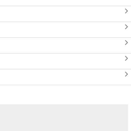




