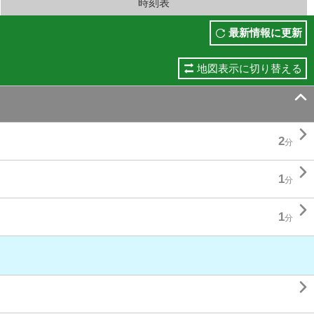
時刻表
最新情報に更新
地図表示に切り替える


2
分

1
分

1
分
