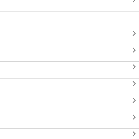







