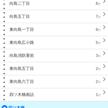

向島二丁目
8
分

向島五丁目
7
分

東向島一丁目
6
分

東向島広小路
5
分

向島消防署前
3
分

東向島五丁目
2
分

東向島六丁目
2
分

四ツ木橋南詰
1
分
四ツ木橋