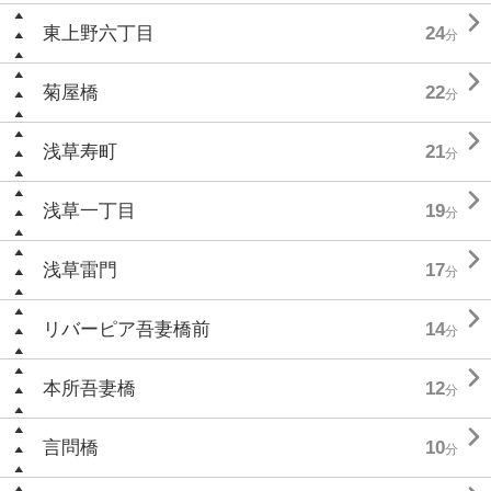

東上野六丁目
24
分

菊屋橋
22
分

浅草寿町
21
分

浅草一丁目
19
分

浅草雷門
17
分

リバーピア吾妻橋前
14
分

本所吾妻橋
12
分

言問橋
10
分