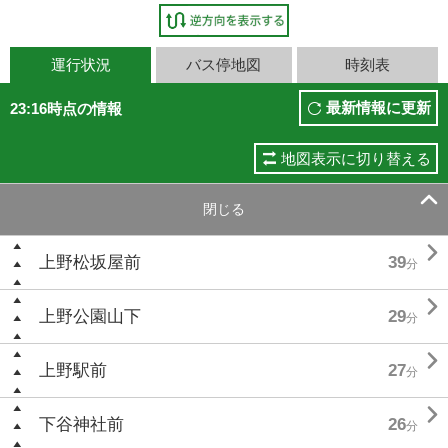
運行状況
バス停地図
時刻表
最新情報に更新
23:16時点の情報
地図表示に切り替える

閉じる

上野松坂屋前
39
分

上野公園山下
29
分

上野駅前
27
分

下谷神社前
26
分