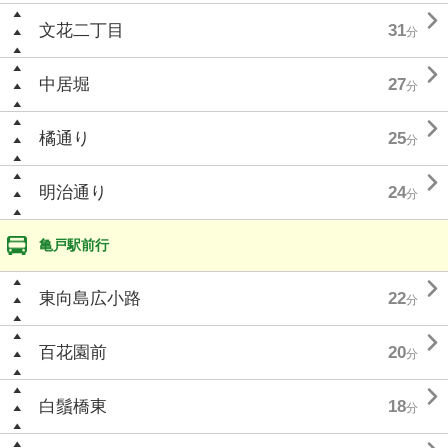

文花二丁目
31
分

中居堀
27
分

橘通り
25
分

明治通り
24
分
亀戸駅前行

東向島広小路
22
分

百花園前
20
分

白鬚橋東
18
分