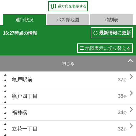
運行状況
バス停地図
時刻表
最新情報に更新
16:27時点の情報
地図表示に切り替える

閉じる

亀戸駅前
37
分

亀戸四丁目
35
分

福神橋
34
分

立花一丁目
32
分