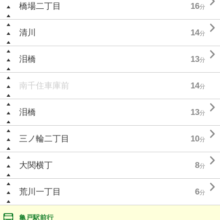

橋場二丁目
16
分

清川
14
分

泪橋
13
分
南千住車庫前
14
分

泪橋
13
分

三ノ輪二丁目
10
分

大関横丁
8
分

荒川一丁目
6
分
亀戸駅前行