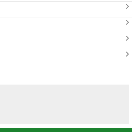



