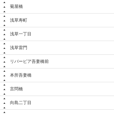
菊屋橋
浅草寿町
浅草一丁目
浅草雷門
リバーピア吾妻橋前
本所吾妻橋
言問橋
向島二丁目