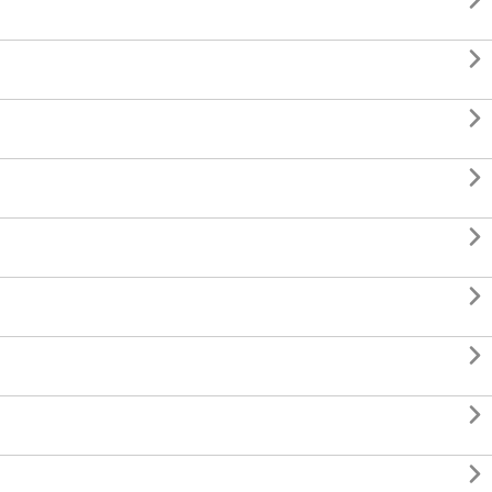








