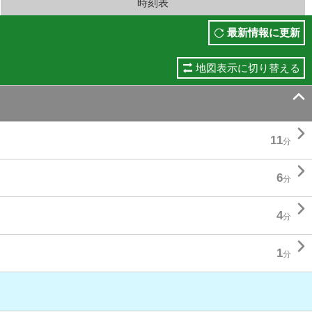
時刻表
最新情報に更新
地図表示に切り替える


11
分

6
分

4
分

1
分