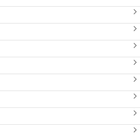







