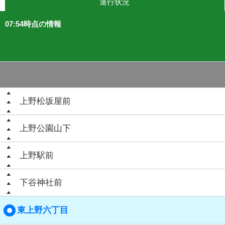
運行状況
07:54時点の情報
上野松坂屋前
上野公園山下
上野駅前
下谷神社前
東上野六丁目