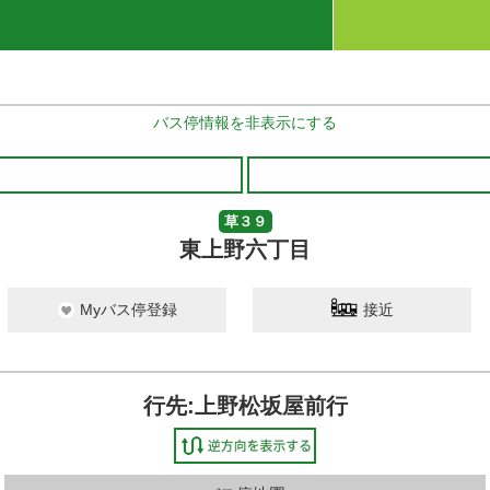
バス停情報を非表示にする
草３９
東上野六丁目
Myバス停登録
接近
行先:上野松坂屋前行