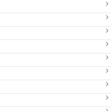







