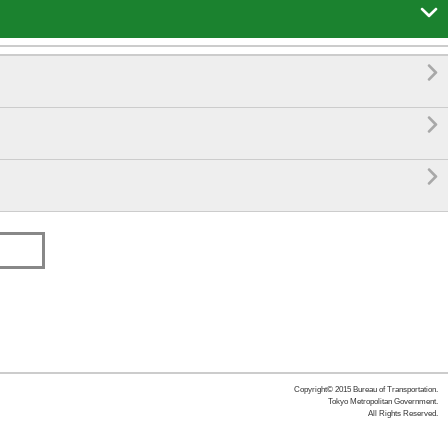




Copyright© 2015 Bureau of Transportation.
Tokyo Metropolitan Government.
All Rights Reserved.