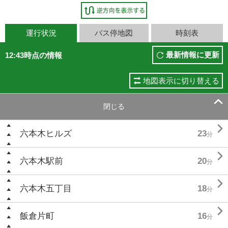
運行状況
バス停地図
時刻表
最新情報に更新
12:43時点の情報
地図表示に切り替える

閉じる

六本木ヒルズ
23
分

六本木駅前
20
分

六本木五丁目
18
分

飯倉片町
16
分