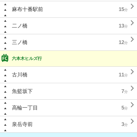

麻布十番駅前
15
分

二ノ橋
13
分

三ノ橋
12
分
六本木ヒルズ行

古川橋
11
分

魚籃坂下
7
分

高輪一丁目
5
分

泉岳寺前
3
分