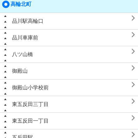
高輪北町

品川駅高輪口

品川車庫前

八ツ山橋

御殿山

御殿山小学校前

東五反田三丁目

東五反田一丁目

五反田駅