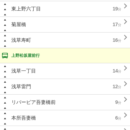

東上野六丁目
19
分

菊屋橋
17
分

浅草寿町
16
分
上野松坂屋前行

浅草一丁目
14
分

浅草雷門
12
分

リバーピア吾妻橋前
9
分

本所吾妻橋
6
分