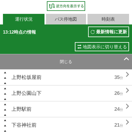
運行状況
バス停地図
時刻表
最新情報に更新
13:12時点の情報
地図表示に切り替える

閉じる

上野松坂屋前
35
分

上野公園山下
26
分

上野駅前
24
分

下谷神社前
21
分