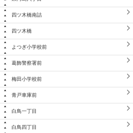

四ツ木橋南詰

四ツ木橋

よつぎ小学校前

葛飾警察署前

梅田小学校前

青戸車庫前

白鳥一丁目

白鳥四丁目