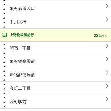

亀有新道入口

中川大橋
上野松坂屋前行
22
分待ち

新宿一丁目

亀有警察署前

新宿郵便局前

金町二丁目

金町駅前