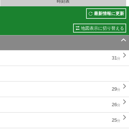
時刻表
最新情報に更新
地図表示に切り替える


31
分

29
分

26
分

25
分