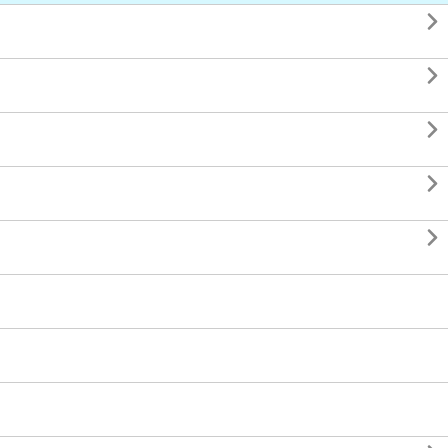




