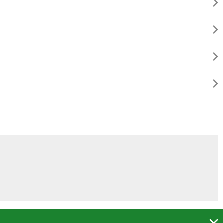




