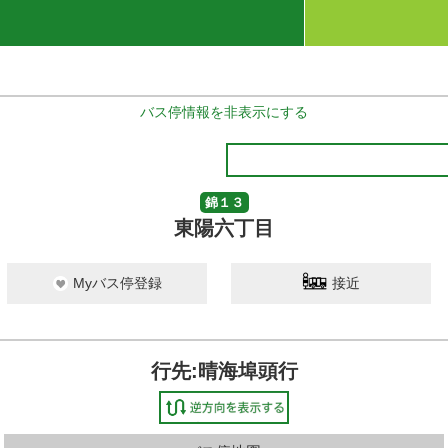
バス停情報を非表示にする
錦１３
東陽六丁目
Myバス停登録
接近
行先:晴海埠頭行