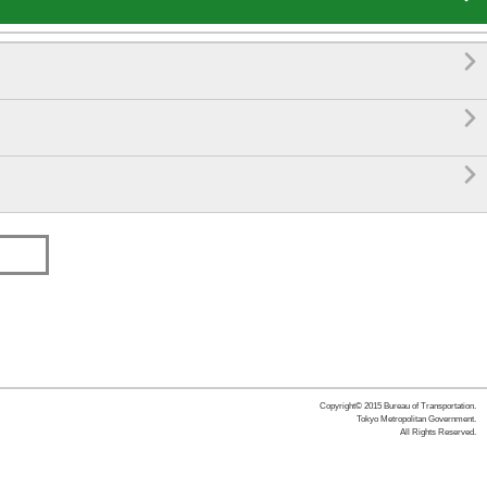



Copyright© 2015 Bureau of Transportation.
Tokyo Metropolitan Government.
All Rights Reserved.