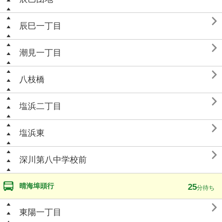

辰巳一丁目

潮見一丁目

八枝橋

塩浜二丁目

塩浜東

深川第八中学校前
晴海埠頭行
25
分待ち

東陽一丁目