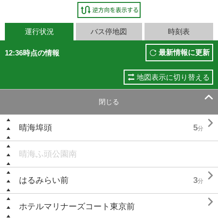
運行状況
バス停地図
時刻表
最新情報に更新
12:36時点の情報
地図表示に切り替える

閉じる

晴海埠頭
5
分
晴海ふ頭公園南

はるみらい前
3
分

ホテルマリナーズコート東京前