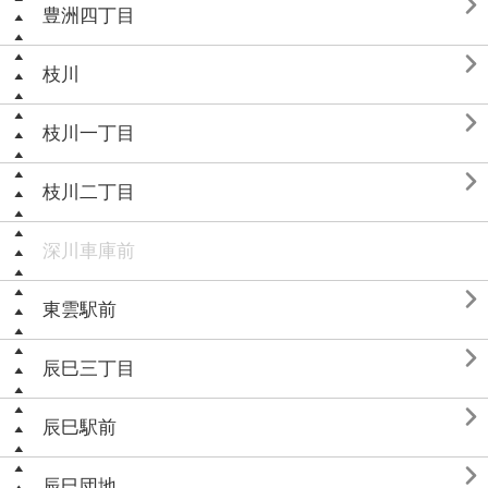

豊洲四丁目

枝川

枝川一丁目

枝川二丁目
深川車庫前

東雲駅前

辰巳三丁目

辰巳駅前

辰巳団地