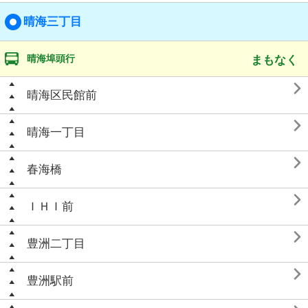
晴海三丁目
晴海埠頭行
まもなく

晴海区民館前

晴海一丁目

春海橋

ＩＨＩ前

豊洲二丁目

豊洲駅前