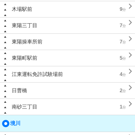

木場駅前
9
分

東陽三丁目
7
分

東陽操車所前
7
分

東陽町駅前
5
分

江東運転免許試験場前
4
分

日曹橋
2
分

南砂三丁目
1
分
境川