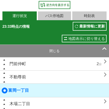
運行状況
バス停地図
時刻表
最新情報に更新
23:33時点の情報
地図表示に切り替える

閉じる

門前仲町
2
分

不動尊前
富岡一丁目

木場二丁目