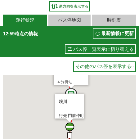
運行状況
バス停地図
時刻表
最新情報に更新
12:59時点の情報
バス停一覧表示に切り替える
その他のバス停を表示する

門前仲町
4 分待ち
境川
行先:門前仲町