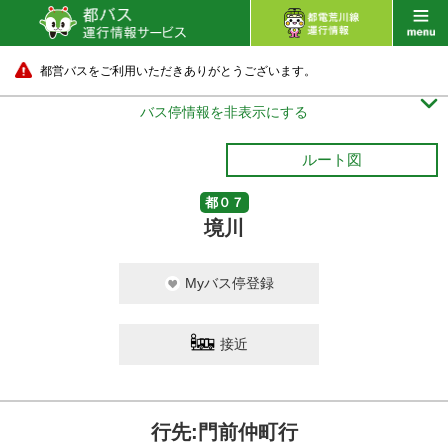
都営バスをご利用いただきありがとうございます。

バス停情報を非表示にする
ルート図
都０７
境川
門前仲町
Myバス停登録
10 分待ち
接近
行先:門前仲町行