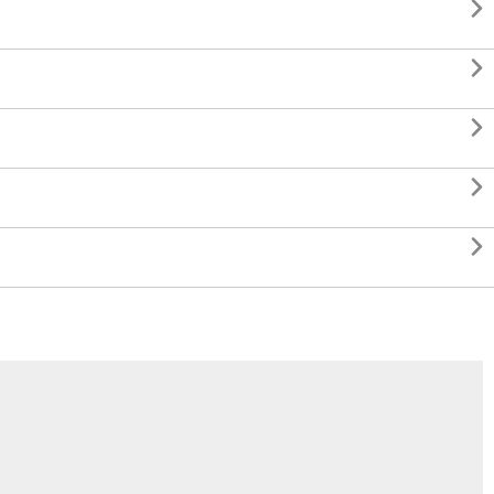




