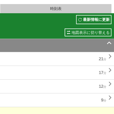
時刻表
最新情報に更新
地図表示に切り替える


21
分

17
分

12
分

9
分