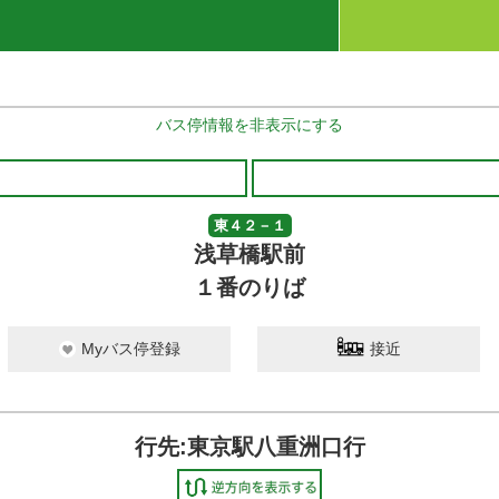
バス停情報を非表示にする
東４２－１
浅草橋駅前
１番のりば
Myバス停登録
接近
行先:東京駅八重洲口行