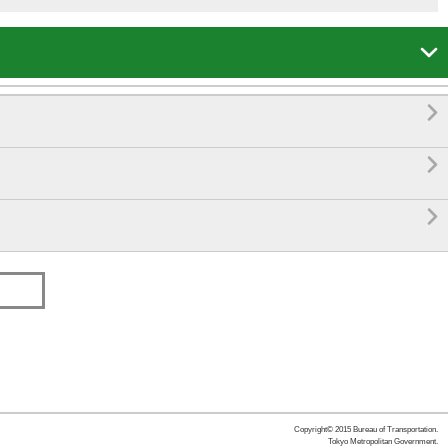




Copyright© 2015 Bureau of Transportation.
Tokyo Metropolitan Government.