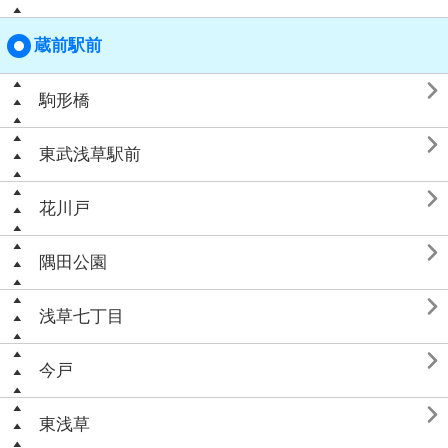
蔵前駅前

駒形橋

東武浅草駅前

花川戸

隅田公園

浅草七丁目

今戸

東浅草