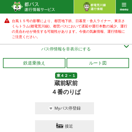
台風１５号の影響により、都営地下鉄、日暮里・舎人ライナー、東京さ
くらトラム(都電荒川線)、都営バス
において遅延や運行本数の減少、運行
の見合わせが発生する可能性があります。
今後の気象情報、運行情報に
ご注意ください。

バス停情報を非表示にする
鉄道乗換え
ルート図
東４２－１
蔵前駅前
４番のりば
Myバス停登録
接近