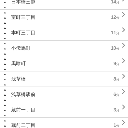
日本橋三越
14
分

室町三丁目
12
分

本町三丁目
11
分

小伝馬町
10
分

馬喰町
9
分

浅草橋
8
分

浅草橋駅前
6
分

蔵前一丁目
3
分

蔵前二丁目
1
分