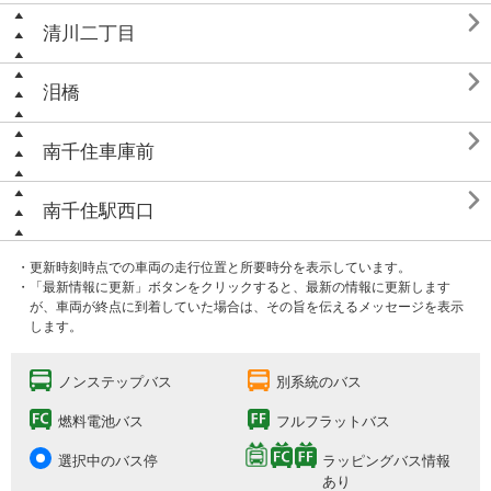

清川二丁目

泪橋

南千住車庫前

南千住駅西口
・更新時刻時点での車両の走行位置と所要時分を表示しています。
・「最新情報に更新」ボタンをクリックすると、最新の情報に更新します
が、車両が終点に到着していた場合は、その旨を伝えるメッセージを表示
します。
ノンステップバス
別系統のバス
燃料電池バス
フルフラットバス
選択中のバス停
ラッピングバス情報
あり