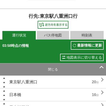
行先:東京駅八重洲口行
運行状況
バス停地図
時刻表
最新情報に更新
03:58時点の情報
地図表示に切り替える

閉じる

東京駅八重洲口
20
分

日本橋
16
分
