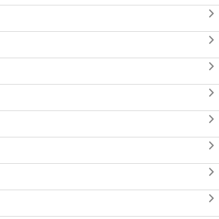







