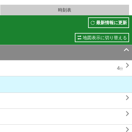
時刻表
最新情報に更新
地図表示に切り替える


4
分


