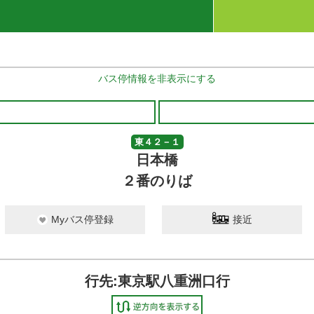
バス停情報を非表示にする
東４２－１
日本橋
２番のりば
Myバス停登録
接近
行先:東京駅八重洲口行