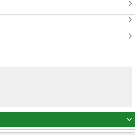



