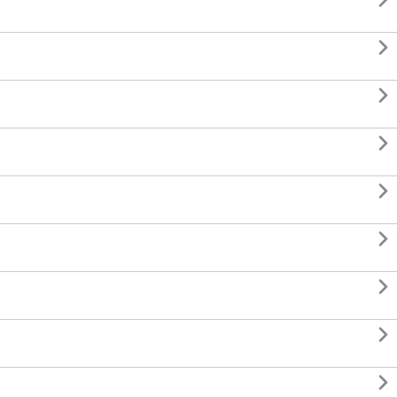








