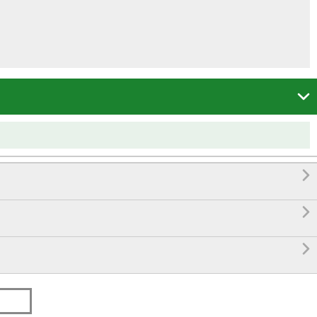



