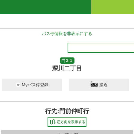
バス停情報を非表示にする
門２１
深川二丁目
Myバス停登録
接近
行先:門前仲町行