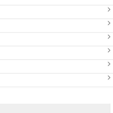





