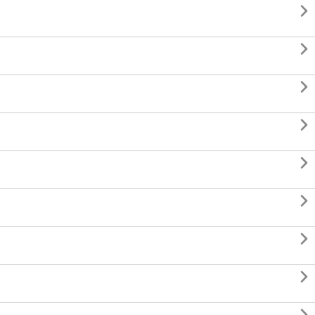







