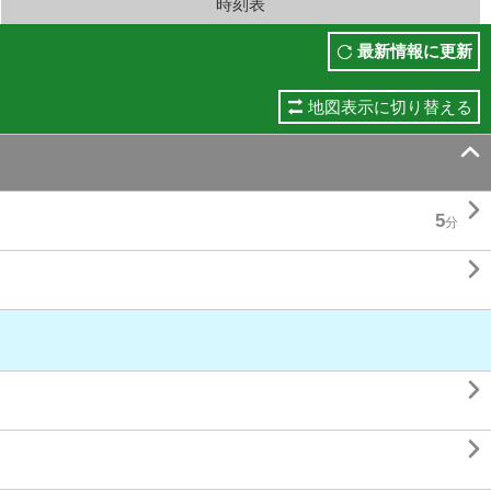
時刻表
最新情報に更新
地図表示に切り替える


5
分


