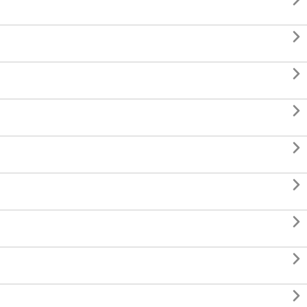








