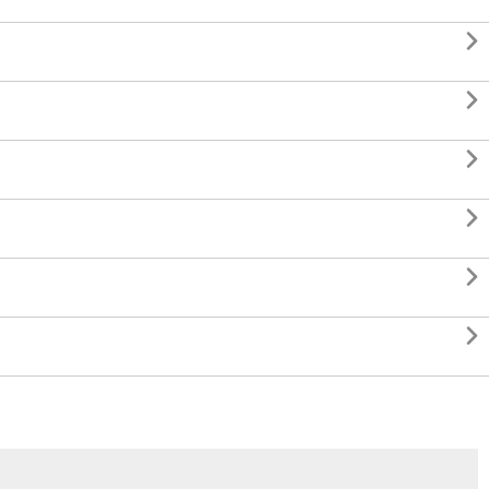





