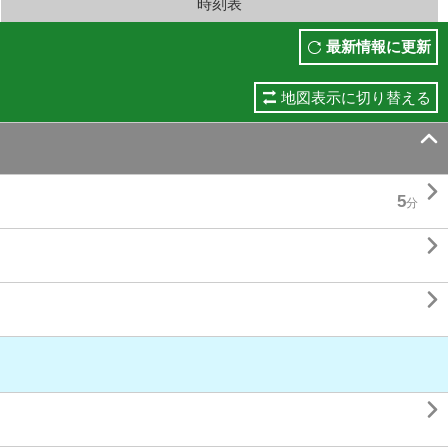
時刻表
最新情報に更新
地図表示に切り替える


5
分


