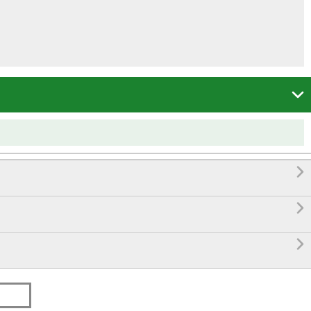



