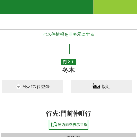
バス停情報を非表示にする
門２１
冬木
Myバス停登録
接近
行先:門前仲町行