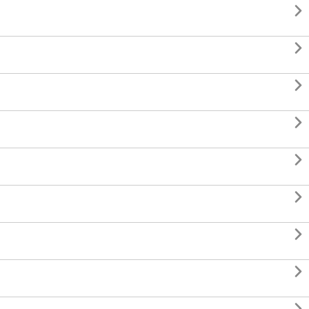







