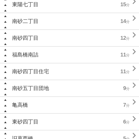

東陽七丁目
15
分

南砂二丁目
14
分

南砂四丁目
12
分

福島橋南詰
11
分

南砂四丁目住宅
11
分

南砂五丁目団地
9
分

亀高橋
7
分

東砂四丁目
6
分

旧葛西橋
5
分