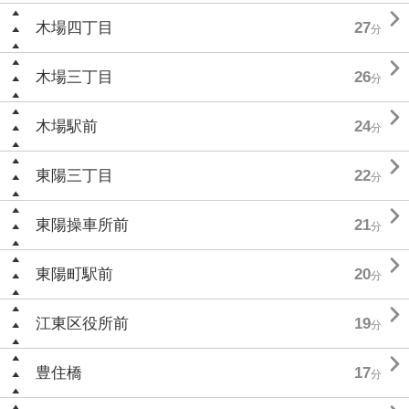

木場四丁目
27
分

木場三丁目
26
分

木場駅前
24
分

東陽三丁目
22
分

東陽操車所前
21
分

東陽町駅前
20
分

江東区役所前
19
分

豊住橋
17
分