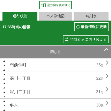
運行状況
バス停地図
時刻表
最新情報に更新
17:35時点の情報
地図表示に切り替える

閉じる

門前仲町
35
分

深川一丁目
32
分

深川二丁目
31
分

冬木
30
分