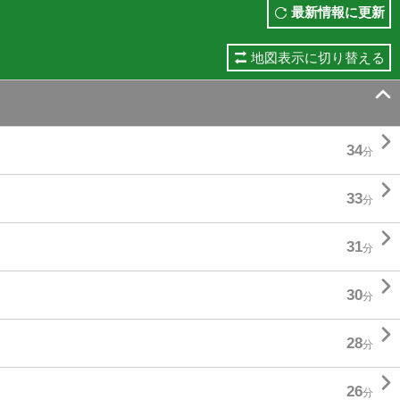
最新情報に更新
地図表示に切り替える


34
分

33
分

31
分

30
分

28
分

26
分