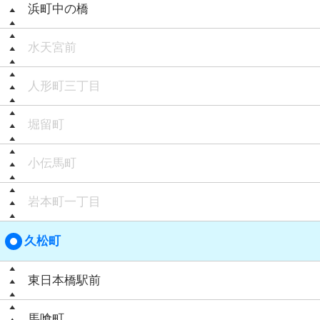
浜町中の橋
水天宮前
人形町三丁目
堀留町
小伝馬町
岩本町一丁目
久松町
東日本橋駅前
馬喰町