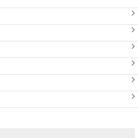





