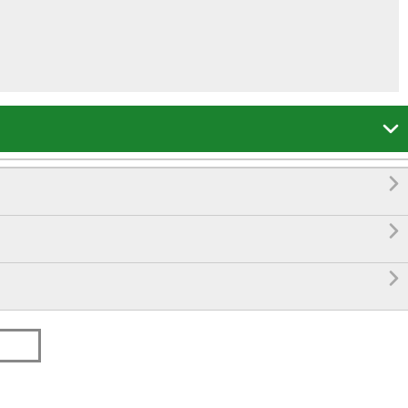



