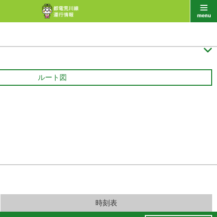

ルート図
時刻表