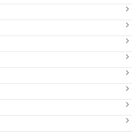







