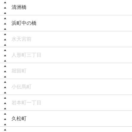
清洲橋
浜町中の橋
水天宮前
人形町三丁目
堀留町
小伝馬町
岩本町一丁目
久松町