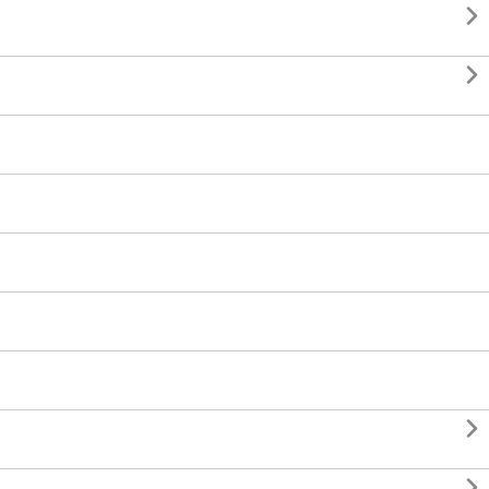



