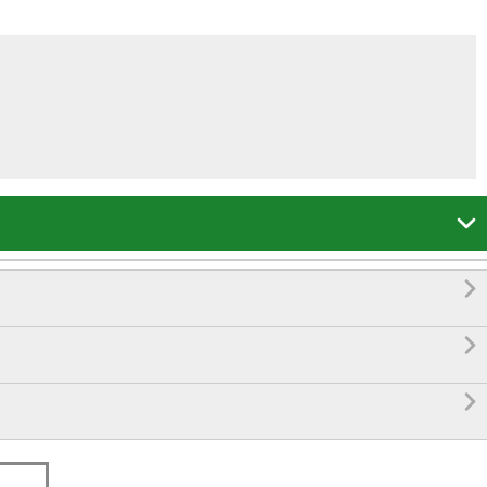



