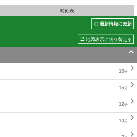
時刻表
最新情報に更新
地図表示に切り替える


16
分

15
分

12
分

10
分
