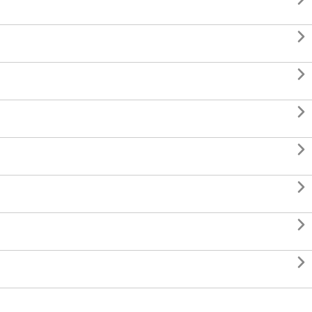






