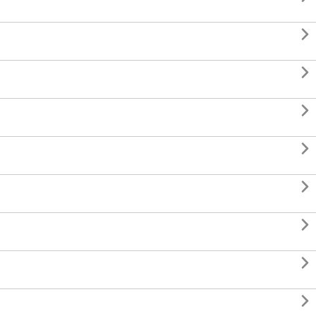







