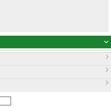



