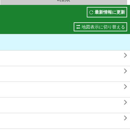
最新情報に更新
地図表示に切り替える




