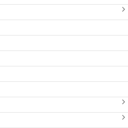


