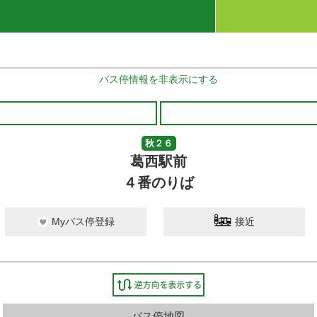
バス停情報を非表示にする
秋２６
葛西駅前
４番のりば
Myバス停登録
接近
バス停地図