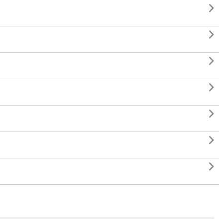






