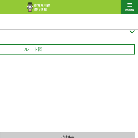

ルート図
時刻表