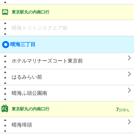
東京駅丸の内南口行
晴海トリトンスクエア前
晴海三丁目

ホテルマリナーズコート東京前

はるみらい前

晴海ふ頭公園南
東京駅丸の内南口行
7
分待ち

晴海埠頭