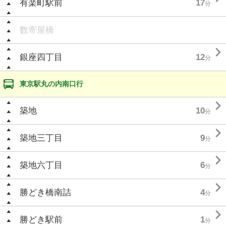
有楽町駅前
17
分
数寄屋橋

銀座四丁目
12
分
東京駅丸の内南口行

築地
10
分

築地三丁目
9
分

築地六丁目
6
分

勝どき橋南詰
4
分

勝どき駅前
1
分