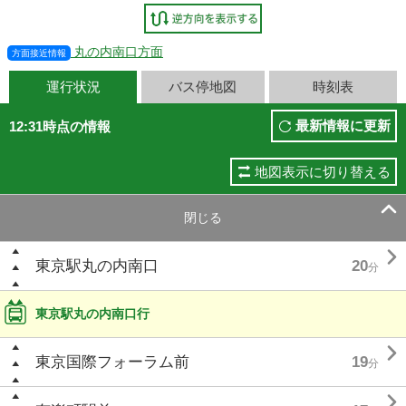
丸の内南口方面
方面接近情報
運行状況
バス停地図
時刻表
最新情報に更新
12:31時点の情報
地図表示に切り替える

閉じる

東京駅丸の内南口
20
分
東京駅丸の内南口行

東京国際フォーラム前
19
分
