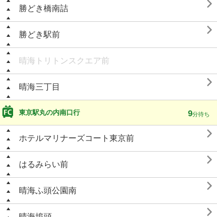

勝どき橋南詰

勝どき駅前
晴海トリトンスクエア前

晴海三丁目
東京駅丸の内南口行
9
分待ち

ホテルマリナーズコート東京前

はるみらい前

晴海ふ頭公園南

晴海埠頭