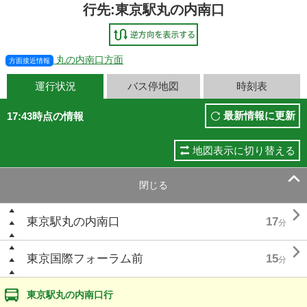
行先:東京駅丸の内南口
丸の内南口方面
方面接近情報
運行状況
バス停地図
時刻表
最新情報に更新
17:43時点の情報
地図表示に切り替える

閉じる

東京駅丸の内南口
17
分

東京国際フォーラム前
15
分
東京駅丸の内南口行