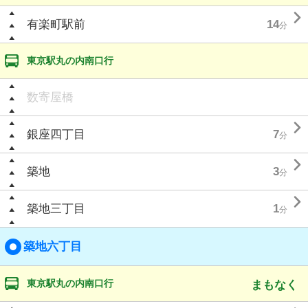

有楽町駅前
14
分
東京駅丸の内南口行
数寄屋橋

銀座四丁目
7
分

築地
3
分

築地三丁目
1
分
築地六丁目
東京駅丸の内南口行
まもなく