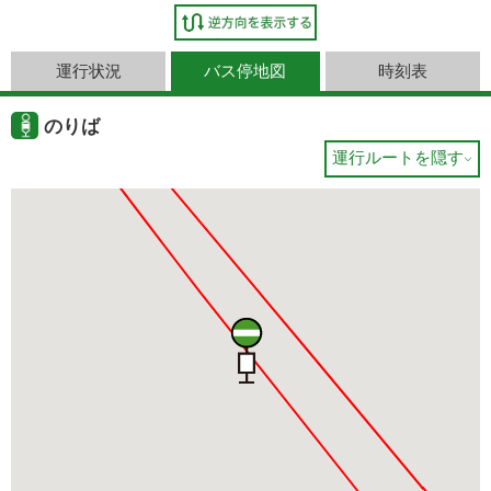
運行状況
バス停地図
時刻表
のりば
運行ルートを隠す
