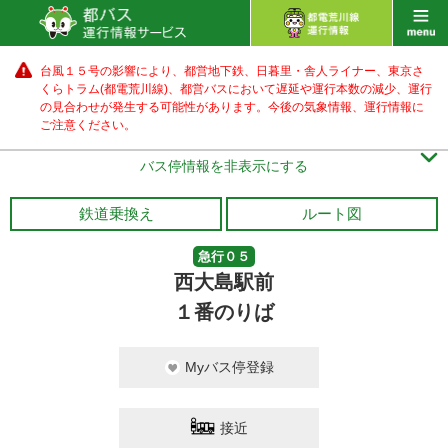
台風１５号の影響により、都営地下鉄、日暮里・舎人ライナー、東京さ
くらトラム(都電荒川線)、都営バス
において遅延や運行本数の減少、運行
の見合わせが発生する可能性があります。
今後の気象情報、運行情報に
ご注意ください。

バス停情報を非表示にする
鉄道乗換え
ルート図
急行０５
西大島駅前
１番のりば
Myバス停登録
接近