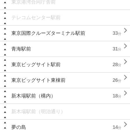
東京港湾合同庁舎前
テレコムセンター駅前

東京国際クルーズターミナル駅前
33
分

青海駅前
31
分

東京ビッグサイト駅前
28
分

東京ビッグサイト東棟前
26
分

新木場駅前（構内）
18
分
新木場駅前（明治通り）

夢の島
14
分