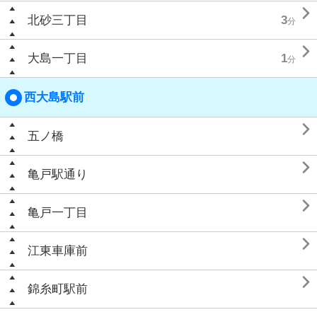

北砂三丁目
3
分

大島一丁目
1
分
西大島駅前

五ノ橋

亀戸駅通り

亀戸一丁目

江東車庫前

錦糸町駅前