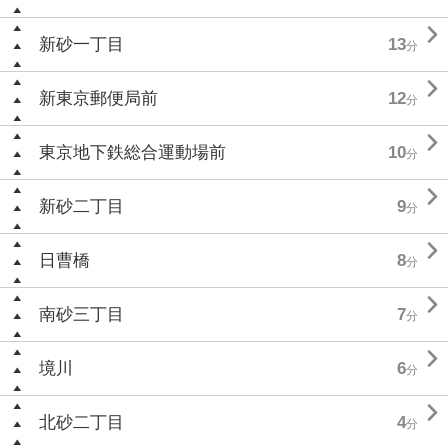

新砂一丁目
13
分

新東京郵便局前
12
分

東京地下鉄総合運動場前
10
分

新砂二丁目
9
分

日曹橋
8
分

南砂三丁目
7
分

境川
6
分

北砂二丁目
4
分