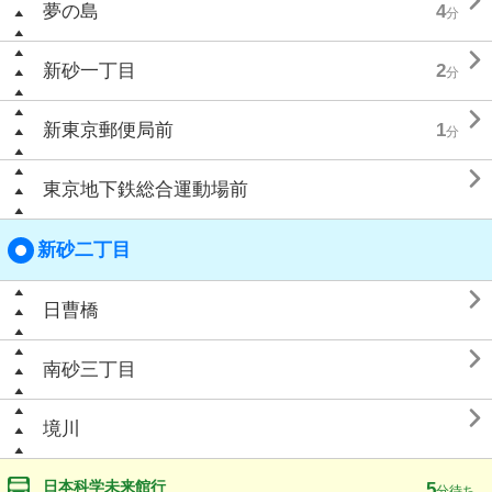

夢の島
4
分

新砂一丁目
2
分

新東京郵便局前
1
分

東京地下鉄総合運動場前
新砂二丁目

日曹橋

南砂三丁目

境川
日本科学未来館行
5
分待ち