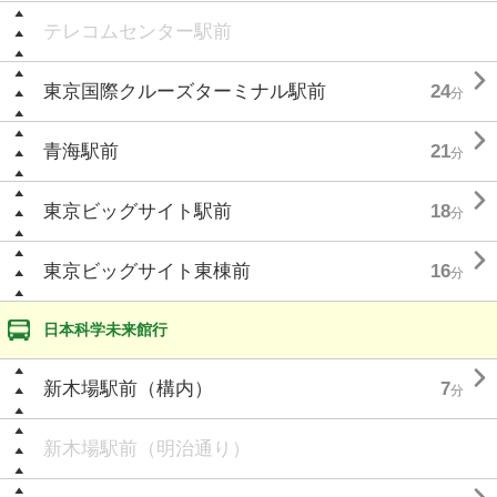
テレコムセンター駅前

東京国際クルーズターミナル駅前
24
分

青海駅前
21
分

東京ビッグサイト駅前
18
分

東京ビッグサイト東棟前
16
分
日本科学未来館行

新木場駅前（構内）
7
分
新木場駅前（明治通り）