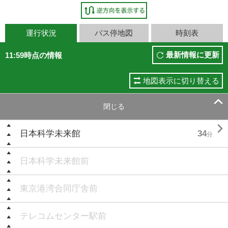
運行状況
バス停地図
時刻表
最新情報に更新
11:59時点の情報
地図表示に切り替える

閉じる

日本科学未来館
34
分
日本科学未来館前
東京港湾合同庁舎前
テレコムセンター駅前