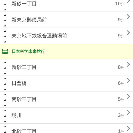

新砂一丁目
10
分

新東京郵便局前
9
分

東京地下鉄総合運動場前
9
分
日本科学未来館行

新砂二丁目
8
分

日曹橋
6
分

南砂三丁目
5
分

境川
3
分

北砂二丁目
1
分