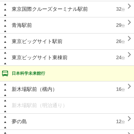

東京国際クルーズターミナル駅前
32
分

青海駅前
29
分

東京ビッグサイト駅前
26
分

東京ビッグサイト東棟前
24
分
日本科学未来館行

新木場駅前（構内）
16
分
新木場駅前（明治通り）

夢の島
12
分