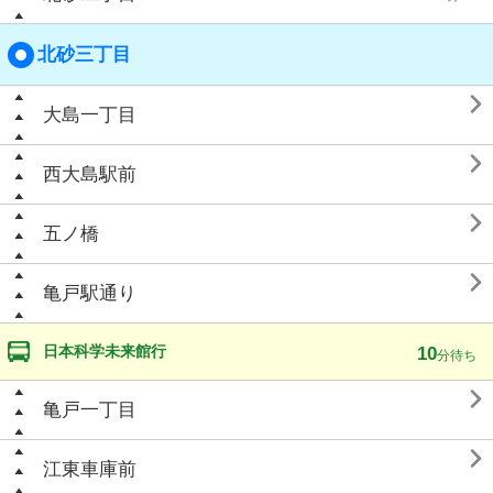
北砂三丁目

大島一丁目

西大島駅前

五ノ橋

亀戸駅通り
日本科学未来館行
10
分待ち

亀戸一丁目

江東車庫前