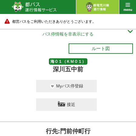
都営バスをご利用いただきありがとうございます。

バス停情報を非表示にする
ルート図
海０１（ＫＭ０１）
深川五中前
Myバス停登録
接近
行先:門前仲町行