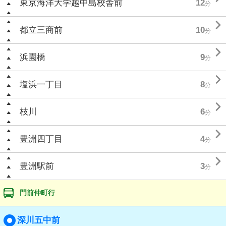
東京海洋大学越中島校舎前
12
分

都立三商前
10
分

浜園橋
9
分

塩浜一丁目
8
分

枝川
6
分

豊洲四丁目
4
分

豊洲駅前
3
分
門前仲町行
深川五中前