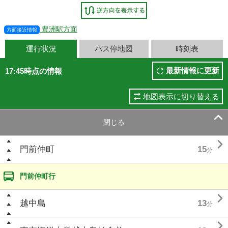
豊洲駅方面
方面接近情報
運行状況
バス停地図
時刻表
最新情報に更新
17:45時点の情報
地図表示に切り替える

閉じる

門前仲町
15
分
門前仲町行

越中島
13
分
