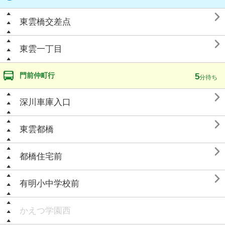

東雲橋交差点

東雲一丁目
門前仲町行
5
分待ち

深川車庫入口

東雲都橋

都橋住宅前

有明小中学校前
かえつ学園西