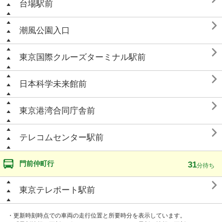
台場駅前

潮風公園入口

東京国際クルーズターミナル駅前

日本科学未来館前

東京港湾合同庁舎前

テレコムセンター駅前
門前仲町行
31
分待ち

東京テレポート駅前
・更新時刻時点での車両の走行位置と所要時分を表示しています。