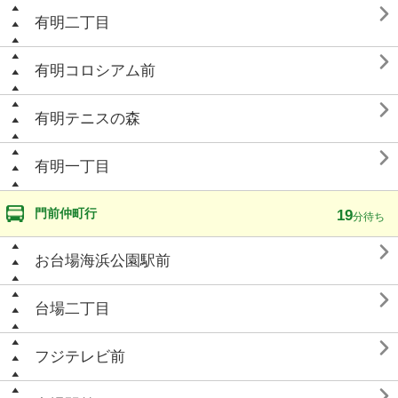

有明二丁目

有明コロシアム前

有明テニスの森

有明一丁目
門前仲町行
19
分待ち

お台場海浜公園駅前

台場二丁目

フジテレビ前
