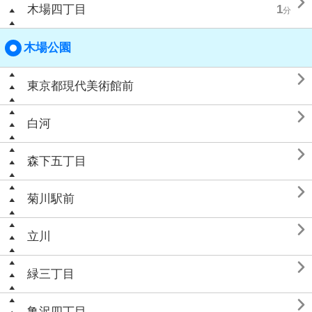

木場四丁目
1
分
木場公園

東京都現代美術館前

白河

森下五丁目

菊川駅前

立川

緑三丁目

亀沢四丁目