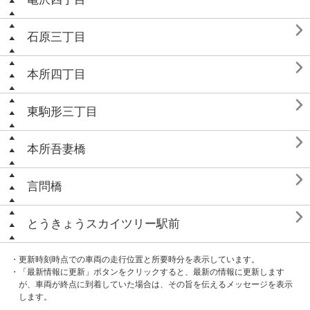

石原三丁目

本所四丁目

東駒形三丁目

本所吾妻橋

言問橋

とうきょうスカイツリー駅前
・更新時刻時点での車両の走行位置と所要時分を表示しています。
・「最新情報に更新」ボタンをクリックすると、最新の情報に更新します
が、車両が終点に到着していた場合は、その旨を伝えるメッセージを表示
します。