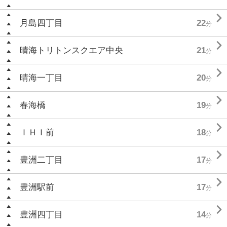

月島四丁目
22
分

晴海トリトンスクエア中央
21
分

晴海一丁目
20
分

春海橋
19
分

ＩＨＩ前
18
分

豊洲二丁目
17
分

豊洲駅前
17
分

豊洲四丁目
14
分