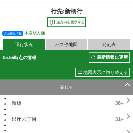
行先:新橋行
木場駅方面
方面接近情報
運行状況
バス停地図
時刻表
最新情報に更新
05:55時点の情報
地図表示に切り替える

閉じる

新橋
36
分

銀座六丁目
31
分
