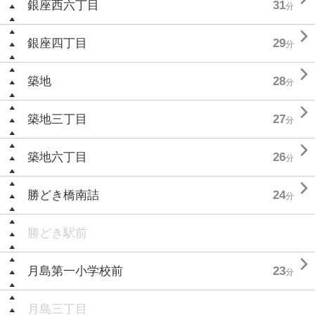
銀座西六丁目
31
分

銀座四丁目
29
分

築地
28
分

築地三丁目
27
分

築地六丁目
26
分

勝どき橋南詰
24
分
勝どき駅前

月島第一小学校前
23
分
月島三丁目