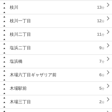

枝川
13
分

枝川一丁目
12
分

枝川二丁目
11
分

塩浜二丁目
9
分

塩浜橋
7
分

木場六丁目ギャザリア前
6
分

木場駅前
5
分

木場三丁目
2
分