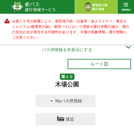
台風１５号の影響により、都営地下鉄、日暮里・舎人ライナー、東京さ
くらトラム(都電荒川線)、都営バス
において遅延や運行本数の減少、運行
の見合わせが発生する可能性があります。
今後の気象情報、運行情報に
ご注意ください。

バス停情報を非表示にする
ルート図
業１０
木場公園
Myバス停登録
接近