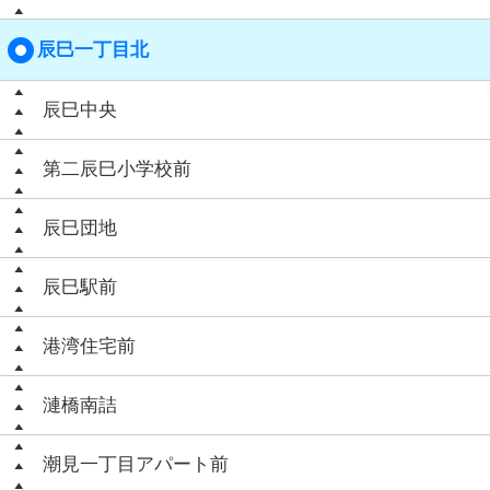
辰巳一丁目北
辰巳中央
第二辰巳小学校前
辰巳団地
辰巳駅前
港湾住宅前
漣橋南詰
潮見一丁目アパート前