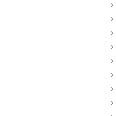







