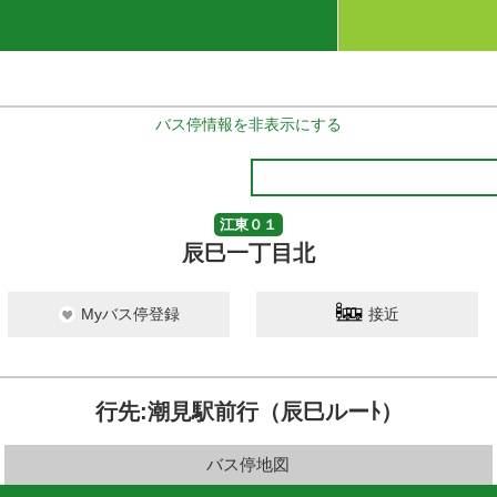
バス停情報を非表示にする
江東０１
辰巳一丁目北
Myバス停登録
接近
行先:潮見駅前行（辰巳ルーﾄ）
バス停地図