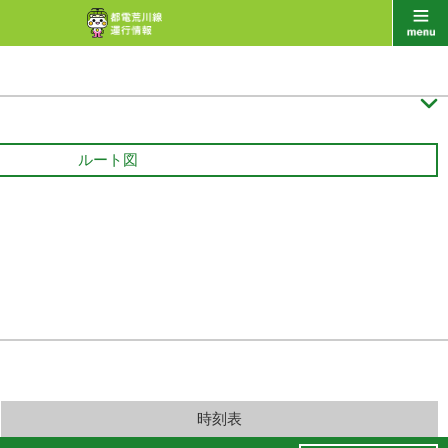

ルート図
時刻表