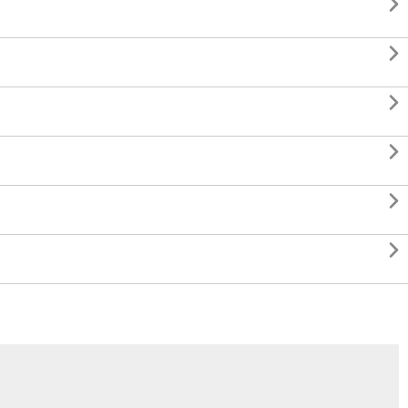





