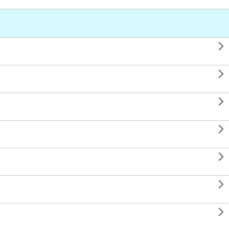






