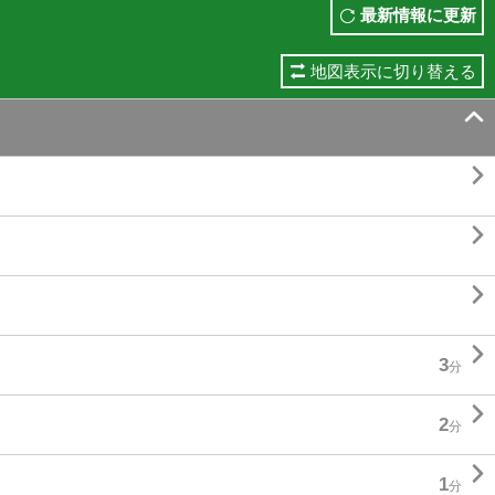
最新情報に更新
地図表示に切り替える





3
分

2
分

1
分