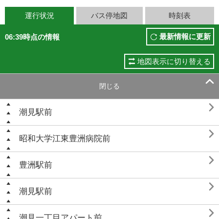
運行状況
バス停地図
時刻表
最新情報に更新
06:39時点の情報
地図表示に切り替える

閉じる

潮見駅前

昭和大学江東豊洲病院前

豊洲駅前

潮見駅前

潮見一丁目アパート前