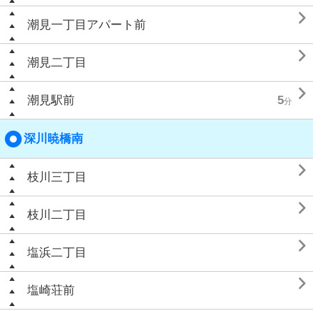

潮見一丁目アパート前

潮見二丁目

潮見駅前
5
分
深川暁橋南

枝川三丁目

枝川二丁目

塩浜二丁目

塩崎荘前