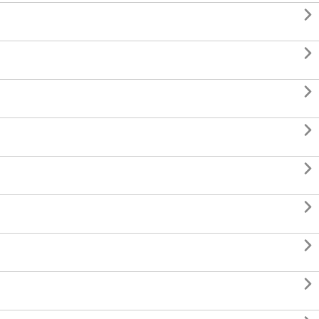







