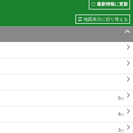
最新情報に更新
地図表示に切り替える





5
分

4
分

3
分