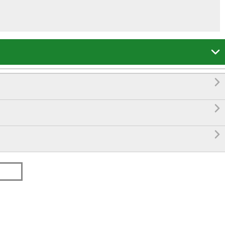



