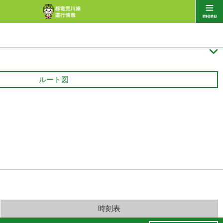

ルート図
時刻表