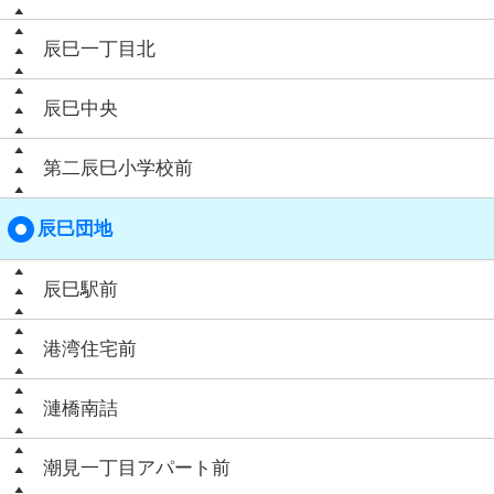
辰巳一丁目北
辰巳中央
第二辰巳小学校前
辰巳団地
辰巳駅前
港湾住宅前
漣橋南詰
潮見一丁目アパート前