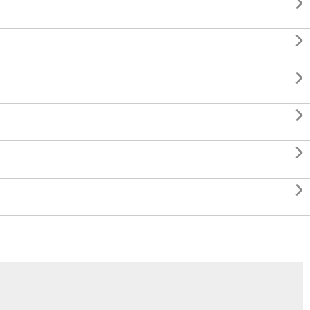





