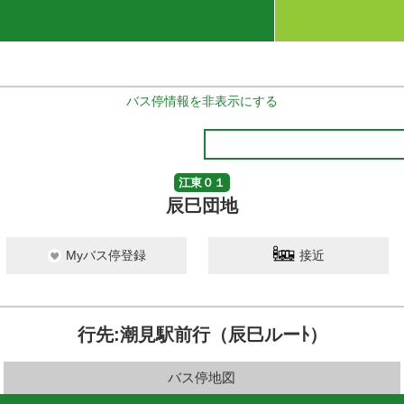
バス停情報を非表示にする
江東０１
辰巳団地
Myバス停登録
接近
行先:潮見駅前行（辰巳ルーﾄ）
バス停地図