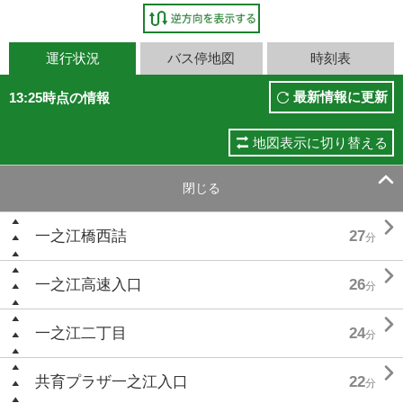
運行状況
バス停地図
時刻表
最新情報に更新
13:25時点の情報
地図表示に切り替える

閉じる

一之江橋西詰
27
分

一之江高速入口
26
分

一之江二丁目
24
分

共育プラザ一之江入口
22
分