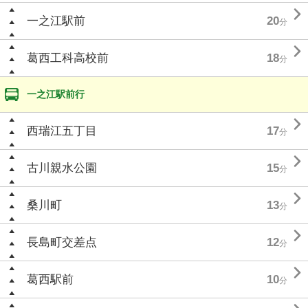

一之江駅前
20
分

葛西工科高校前
18
分
一之江駅前行

西瑞江五丁目
17
分

古川親水公園
15
分

桑川町
13
分

長島町交差点
12
分

葛西駅前
10
分