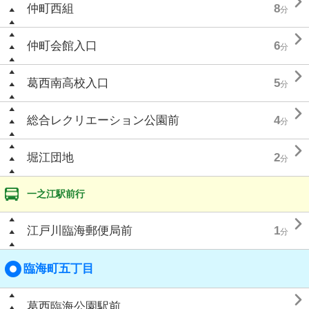

仲町西組
8
分

仲町会館入口
6
分

葛西南高校入口
5
分

総合レクリエーション公園前
4
分

堀江団地
2
分
一之江駅前行

江戸川臨海郵便局前
1
分
臨海町五丁目

葛西臨海公園駅前