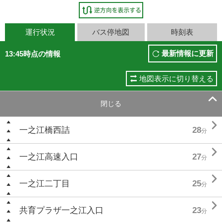
運行状況
バス停地図
時刻表
最新情報に更新
13:45時点の情報
地図表示に切り替える

閉じる

一之江橋西詰
28
分

一之江高速入口
27
分

一之江二丁目
25
分

共育プラザ一之江入口
23
分