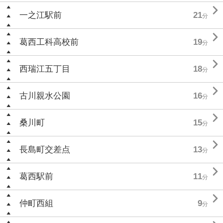

一之江駅前
21
分

葛西工科高校前
19
分

西瑞江五丁目
18
分

古川親水公園
16
分

桑川町
15
分

長島町交差点
13
分

葛西駅前
11
分

仲町西組
9
分