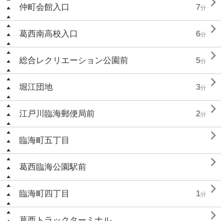

仲町会館入口
7
分

葛西南高校入口
6
分

総合レクリエーション公園前
5
分

堀江団地
3
分

江戸川臨海郵便局前
2
分

臨海町五丁目

葛西臨海公園駅前

臨海町四丁目
1
分

葛西トラックターミナル