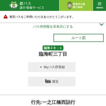
都営バスをご利用いただきありがとうございます。

バス停情報を非表示にする
ルート図
臨海２８－１
臨海町三丁目
Myバス停登録
接近
行先:一之江橋西詰行